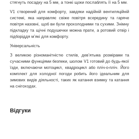
стягнуть посадку на 5 мм, а тонкі щоки послаблять її на 5 мм.
V1 створений для комфорту, завдяки надійній вентиляційній
системі, яка направляє свіже повітря всередину та гаряче
повітря назовні, щоб ви були прохолодними та сухими. Знімну
підкладку та щічні подушечки можна прати, а ротовий отвір і
підборіддя м’які для комфорту.
Універсальність
З великою різноманітністю стилів, дев’ятьма розмірами та
сучасними функціями безпеки, шолом V1 готовий до будь-якої
їзди, включаючи мотоцикл, квадроцикл або пліч-о-пліч. Його
комплект для холодної погоди робить його ідеальним для
зимових видів діяльності, таких як катання взимку та катання
на снігоходах.
Відгуки