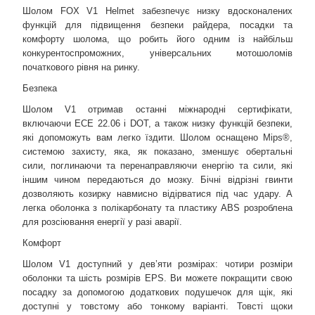
Шолом FOX V1 Helmet забезпечує низку вдосконалених
функцій для підвищення безпеки райдера, посадки та
комфорту шолома, що робить його одним із найбільш
конкурентоспроможних, універсальних мотошоломів
початкового рівня на ринку.
Безпека
Шолом V1 отримав останні міжнародні сертифікати,
включаючи ECE 22.06 і DOT, а також низку функцій безпеки,
які допоможуть вам легко їздити. Шолом оснащено Mips®,
системою захисту, яка, як показано, зменшує обертальні
сили, поглинаючи та перенаправляючи енергію та сили, які
іншим чином передаються до мозку. Бічні відрізні гвинти
дозволяють козирку навмисно відірватися під час удару. А
легка оболонка з полікарбонату та пластику ABS розроблена
для розсіювання енергії у разі аварії.
Комфорт
Шолом V1 доступний у дев’яти розмірах: чотири розміри
оболонки та шість розмірів EPS. Ви можете покращити свою
посадку за допомогою додаткових подушечок для щік, які
доступні у товстому або тонкому варіанті. Товсті щоки