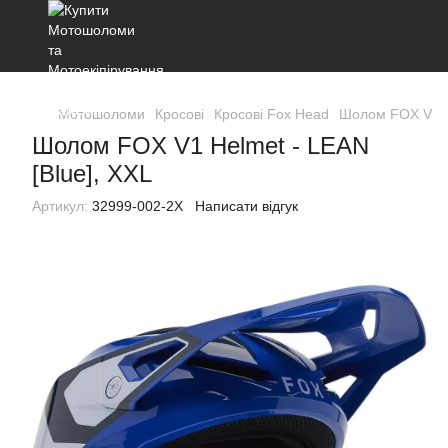
Мотошоломи
Кросові
Кросові Fox Head
Шолом FOX V1 He
Шолом FOX V1 Helmet - LEAN
[Blue], XXL
Артикул:
32999-002-2X
Написати відгук