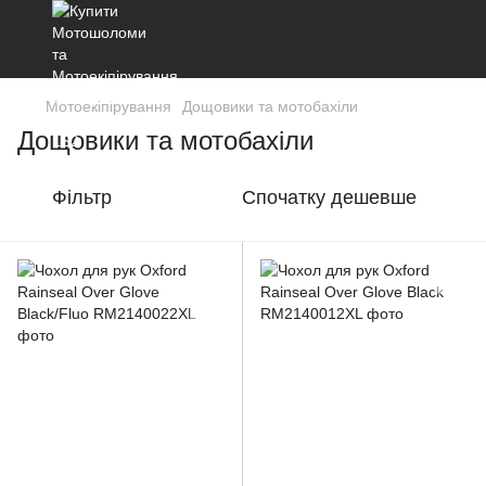
Мотоекіпірування
Дощовики та мотобахіли
Дощовики та мотобахіли
Фільтр
Спочатку дешевше