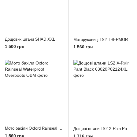
Дощовик штани SHAD XXL
Моторукавиці LS2 THERMORAIN RAIN GLOVE BLACK HIV YELLOW XS-S
1 500 грн
1 560 грн
Мото бахіли Oxford Rainseal Waterproof Overboots
Дощові штани LS2 X-Rain Pant Black
1 560 грн
1 716 грн