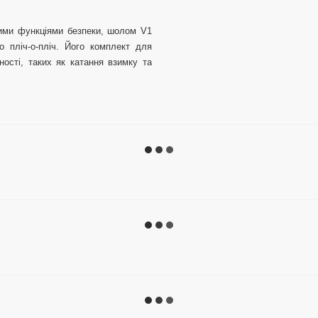
ними функціями безпеки, шолом V1
о пліч-о-пліч. Його комплект для
ості, таких як катання взимку та