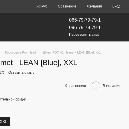
Сравнение
Укр
Рус
Желания
Вход
066-79-79-79-1
096-79-79-79-1
Перезвонить вам?
Кроссовые Fox Head
Шлем FOX V1 Helmet - LEAN [Blue], XXL
et - LEAN [Blue], XXL
-2X
Оставить отзыв
К сравнению
В желания
тельной скидки
XXL