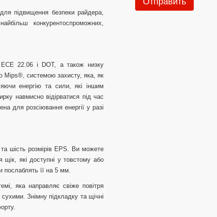
Отправить
для підвищення безпеки райдера,
йбільш конкурентоспроможних,
 ECE 22.06 і DOT, а також низку
 Mips®, системою захисту, яка, як
яючи енергію та сили, які іншим
ирку навмисно відірватися під час
на для розсіювання енергії у разі
 та шість розмірів EPS. Ви можете
щік, які доступні у товстому або
и послаблять її на 5 мм.
емі, яка направляє свіже повітря
 сухими. Знімну підкладку та щічні
форту.