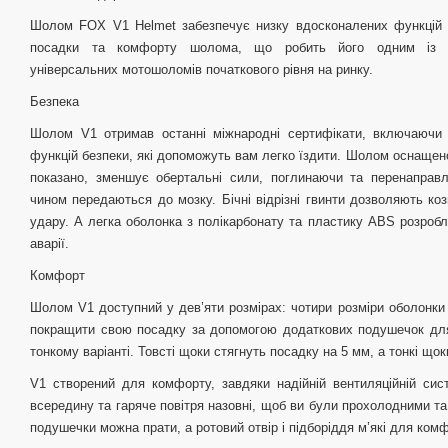
Шолом FOX V1 Helmet забезпечує низку вдосконалених функцій 
посадки та комфорту шолома, що робить його одним із на
універсальних мотошоломів початкового рівня на ринку.
Безпека
Шолом V1 отримав останні міжнародні сертифікати, включаючи
функцій безпеки, які допоможуть вам легко їздити. Шолом оснащено
показано, зменшує обертальні сили, поглинаючи та перенаправл
чином передаються до мозку. Бічні відрізні гвинти дозволяють коз
удару. А легка оболонка з полікарбонату та пластику ABS розробле
аварії.
Комфорт
Шолом V1 доступний у дев’яти розмірах: чотири розміри оболонки
покращити свою посадку за допомогою додаткових подушечок для 
тонкому варіанті. Товсті щоки стягнуть посадку на 5 мм, а тонкі щок
V1 створений для комфорту, завдяки надійній вентиляційній сист
всередину та гаряче повітря назовні, щоб ви були прохолодними та
подушечки можна прати, а ротовий отвір і підборіддя м’які для ком