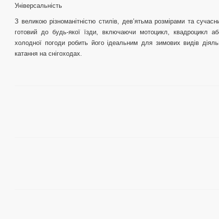
Універсальність
З великою різноманітністю стилів, дев’ятьма розмірами та сучас
готовий до будь-якої їзди, включаючи мотоцикл, квадроцикл аб
холодної погоди робить його ідеальним для зимових видів діяльн
катання на снігоходах.