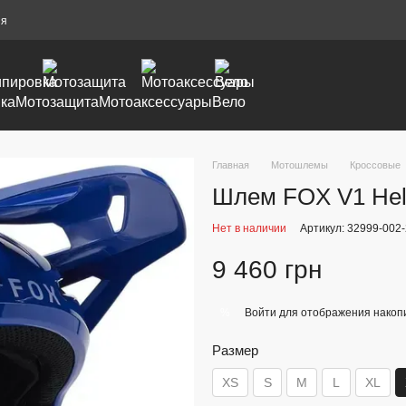
ия
ка
Мотозащита
Мотоаксессуары
Вело
Главная
Мотошлемы
Кроссовые
Шлем FOX V1 Helm
Нет в наличии
Артикул: 32999-002
9 460 грн
Войти
для отображения накопи
%
Размер
XS
S
M
L
XL