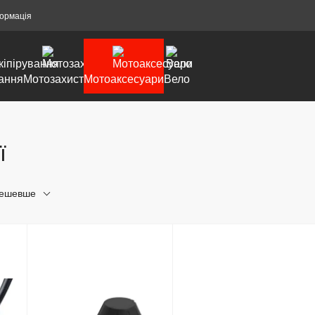
формація
ання
Мотозахист
Мотоаксесуари
Вело
ї
дешевше