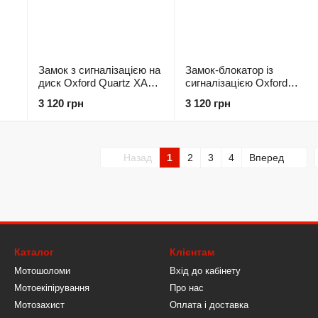
Замок з сигналізацією на
Замок-блокатор із
диск Oxford Quartz XA6
сигналізацією Oxford
Disc Lock Yellow/Black
LeverLock Alarm Black
3 120 грн
3 120 грн
Назад
1
2
3
4
Вперед
Каталог
Клієнтам
Мотошоломи
Вхід до кабінету
Мотоекіпірування
Про нас
Мотозахист
Оплата і доставка