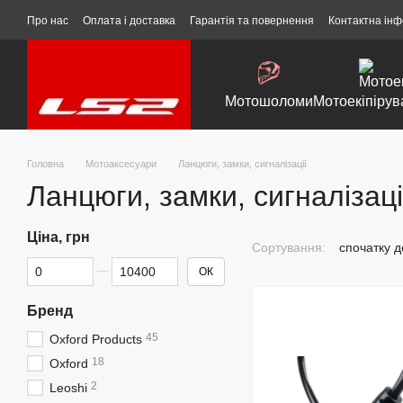
Перейти до основного контенту
Про нас
Оплата і доставка
Гарантія та повернення
Контактна ін
Мотошоломи
Мотоекіпірув
Головна
Мотоаксесуари
Ланцюги, замки, сигналізації
Ланцюги, замки, сигналізаці
Ціна, грн
Сортування:
спочатку 
Від Ціна, грн
До Ціна, грн
ОК
Бренд
45
Oxford Products
18
Oxford
2
Leoshi