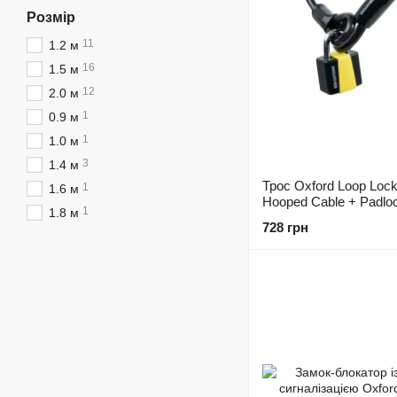
Розмір
11
1.2 м
16
1.5 м
12
2.0 м
1
0.9 м
1
1.0 м
3
1.4 м
Трос Oxford Loop Loc
1
1.6 м
Hooped Cable + Padlo
1
1.8 м
10mm x 1.8m
728 грн