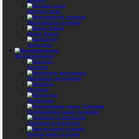
Відкриті
Вінтажні, ретро
Мотогарнітури, інтерком
Візори, Pinlock
Запчастини
Мотоекіпірування
Перчатки
Мотоштани, мотоджинси
Мотоботи
Мотокуртки
Підшоломники, маски, балаклави
Дощовики та мотобахіли
Кросові джерсі та штани