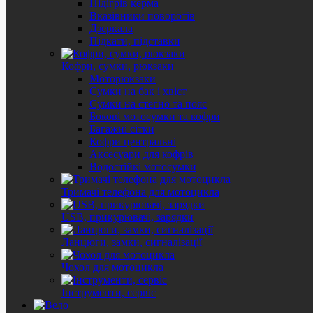
Підігрів керма
Вказівники поворотів
Дзеркала
Підкати, підставки
Кофри, сумки, рюкзаки
Моторюкзаки
Сумки на бак і хвіст
Сумки на стегно та пояс
Бокові мотосумки та кофри
Багажні сітки
Кофри центральні
Аксесуари для кофрів
Водостійкі мотосумки
Тримачі телефона для мотоцикла
USB, прикурювачі, зарядки
Ланцюги, замки, сигналізації
Чохол для мотоцикла
Інструменти, сервіс