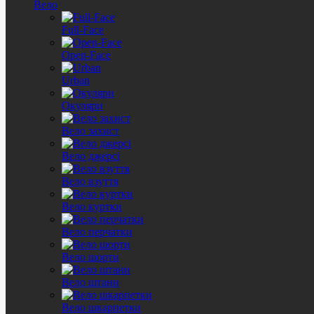
Вело
Full-Face
Open-Face
Urban
Окуляри
Вело захист
Вело джерсі
Вело взуття
Вело куртки
Вело перчатки
Вело шорти
Вело штани
Вело шкарпетки