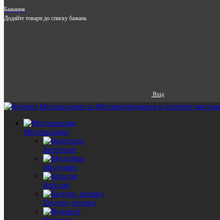
Бажання
Додайте товари до списку бажань
Вхід
Мотошоломи
Інтеграли
Модуляри
Кросові
Ендуро, мотард