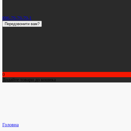
096-79-79-79-1
Передзвонити вам?
0
Додайте товари до кошика
Головна