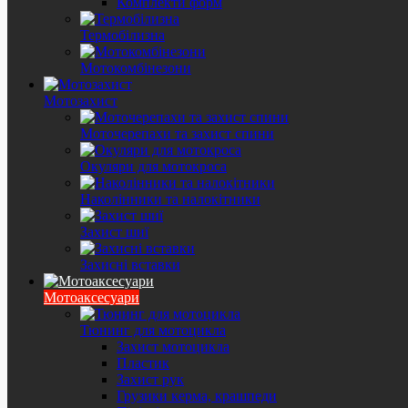
Комплекти форм
Термобілизна
Мотокомбінезони
Мотозахист
Моточерепахи та захист спини
Окуляри для мотокроса
Наколінники та налокітники
Захист шиї
Захисні вставки
Мотоаксесуари
Тюнинг для мотоцикла
Захист мотоцикла
Пластик
Захист рук
Грузики керма, крашпеди