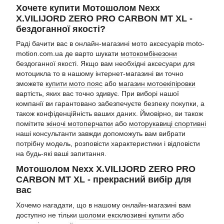
Хочете купити Мотошолом Nexx
X.VILIJORD ZERO PRO CARBON MT XL -
бездоганної якості?
Раді бачити вас в онлайн-магазині мото аксесуарів moto-
motion.com.ua де варто шукати
мотокомбінезони
бездоганної якості. Якщо вам необхідні аксесуари для
мотоцикла то в нашому інтернет-магазині ви точно
зможете
купити мото пояс
або
магазин мотоекіпіровки
вартість, яких вас точно здивує. При виборі нашої
компанії ви гарантовано забезпечуєте безпеку покупки, а
також конфіденційність ваших даних. Ймовірно, ви також
помітите
жіночі мотоперчатки
або
моторукавиці спортивні
наші консультанти завжди допоможуть вам вибрати
потрібну модель, розповісти характеристики і відповісти
на будь-які ваші запитання.
Мотошолом Nexx X.VILIJORD ZERO PRO
CARBON MT XL - прекрасний вибір для
вас
Хочемо нагадати, що в нашому онлайн-магазині вам
доступно не тільки
шоломи ексклюзивні купити
або