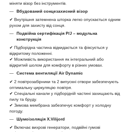
міняти візор без інструментів.
Вбудований сонцезахисний візор
✔ Внутрішня затемнена шторка легко опускається одним
рухом для захисту від сонця.
Подвійна сертифікація P/J – модульна
конструкція
✔ Підборідна частина відкидається та фіксується у
відкритому положенні.
✔ Можливість використання як інтегральний або
відкритий шолом для комфорту в різних умовах.
Система вентиляції Air Dynamic
✔ 2 повітрозабірники та 2 випускні отвори забезпечують
оптимальну циркуляцію повітря.
✔ Спеціальні канали у підборідній частині захищають від
пилу та бруду.
✔ Зимова мембрана забезпечує комфорт у холодну
погоду.
Шумоізоляція X.Vilijord
✔ Включає вихрові генератори, подвійні гумові