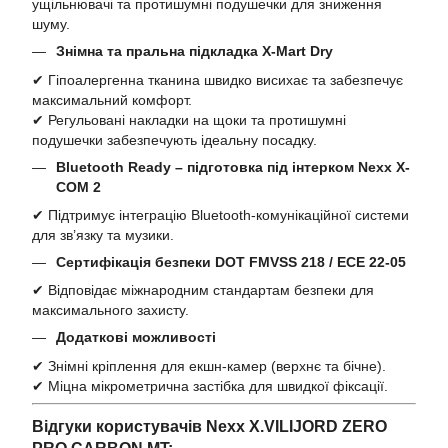
ущільнювачі та протишумні подушечки для зниження
шуму.
Знімна та пральна підкладка X-Mart Dry
✔ Гіпоалергенна тканина швидко висихає та забезпечує
максимальний комфорт.
✔ Регульовані накладки на щоки та протишумні
подушечки забезпечують ідеальну посадку.
Bluetooth Ready – підготовка під інтерком Nexx X-
COM 2
✔ Підтримує інтеграцію Bluetooth-комунікаційної системи
для зв’язку та музики.
Сертифікація безпеки DOT FMVSS 218 / ECE 22-05
✔ Відповідає міжнародним стандартам безпеки для
максимального захисту.
Додаткові можливості
✔ Знімні кріплення для екшн-камер (верхнє та бічне).
✔ Міцна мікрометрична застібка для швидкої фіксації.
Відгуки користувачів Nexx X.VILIJORD ZERO
PRO CARBON MT: