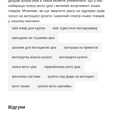
дощові штани київ
а також можете упевнитися, що у нас
найкраща
пояси мото ціни
і великий асортимент інших
товарів. Можливо, ви ще звернете увагу на
підтяжки львів
чохол на мотоцикл купити
і широкий спектр інших товарів
у нашому магазині.
київ комір для куртки
киів туристичні моторукавиці
шильдики на глушники ціна
шоломи для мотоциклів ціна
заглушка на прямоток
мотокуртка жіноча купити
мотошорти купити
пояси мото ціни
термобілизна мото ціна
вихлопна система
купити лед фари на мотоцикл
мото тюнінг
купити мото наклейки
Відгуки