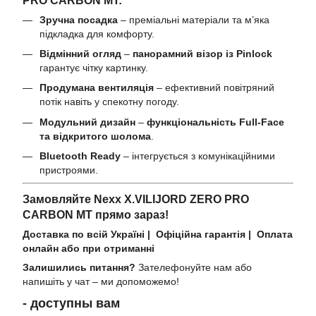
Зручна посадка
– преміальні матеріали та м’яка
підкладка для комфорту.
Відмінний огляд
–
панорамний візор із Pinlock
гарантує чітку картинку.
Продумана вентиляція
– ефективний повітряний
потік навіть у спекотну погоду.
Модульний дизайн
–
функціональність Full-Face
та відкритого шолома
.
Bluetooth Ready
– інтегрується з комунікаційними
пристроями.
Замовляйте Nexx X.VILIJORD ZERO PRO
CARBON MT прямо зараз!
Доставка по всій Україні | Офіційна гарантія | Оплата
онлайн або при отриманні
Залишились питання?
Зателефонуйте нам або
напишіть у чат – ми допоможемо!
- доступны вам