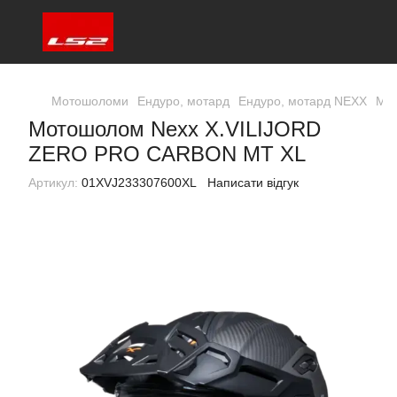
Мотошоломи
Ендуро, мотард
Ендуро, мотард NEXX
Мо
Мотошолом Nexx X.VILIJORD
ZERO PRO CARBON MT XL
Артикул:
01XVJ233307600XL
Написати відгук