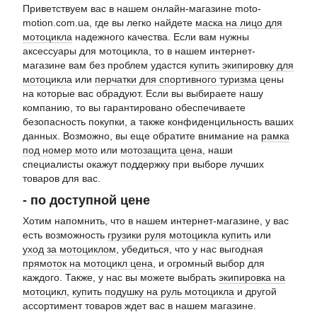
Приветствуем вас в нашем онлайн-магазине moto-
motion.com.ua, где вы легко найдете
маска на лицо для
мотоцикла
надежного качества. Если вам нужны
аксессуары для мотоцикла, то в нашем интернет-
магазине вам без проблем удастся
купить экипировку для
мотоцикла
или
перчатки для спортивного туризма
цены
на которые вас обрадуют. Если вы выбираете нашу
компанию, то вы гарантировано обеспечиваете
безопасность покупки, а также конфиденцильность ваших
данных. Возможно, вы еще обратите внимание на
рамка
под номер мото
или
мотозащита цена
, наши
специалисты окажут поддержку при выборе лучших
товаров для вас.
- по доступной цене
Хотим напомнить, что в нашем интернет-магазине, у вас
есть возможность
грузики руля мотоцикла купить
или
уход за мотоциклом
, убедиться, что у нас выгодная
прямоток на мотоцикл цена
, и огромный выбор для
каждого. Также, у нас вы можете выбрать
экипировка на
мотоцикл
,
купить подушку на руль мотоцикла
и другой
ассортимент товаров ждет вас в нашем магазине.