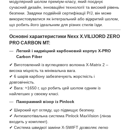
модулярний шолом преміум-класу, який поєднує
сучасний дизайн, інноваційні технології та високий рівень
безпеки. Завдяки подвійній сертифікації P/J, він може
використовуватися як інтегральний або відкритий шолом,
що робить його ідеальним для різних стилів їзди.
Основні характеристики Nexx X.VILIJORD ZERO
PRO CARBON MT:
Легкий і надміцний карбоновий корпус X-PRO
Carbon Fiber
✔ Виготовлений із вуглецевого волокна X-Matrix 2 –
висока міцність та мінімальна вага.
✔ 6 шарів карбону забезпечують жорсткість і
довговічність.
✔ Вага: ≈1650 г, що робить цей шолом одним із
найлегших у своєму класі.
Панорамний візор із Pinlock
✔ Широкий кут огляду, що підвищує безпеку.
✔ Антизапотівальна система Pinlock MaxVision (лінза
входить у комплект).
✔ Система швидкої заміни X-SWIFT дозволяє легко