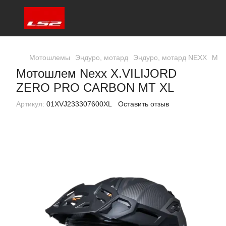
Мотошлемы
Эндуро, мотард
Эндуро, мотард NEXX
Мот
Мотошлем Nexx X.VILIJORD
ZERO PRO CARBON MT XL
Артикул:
01XVJ233307600XL
Оставить отзыв