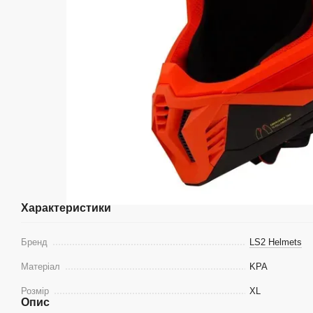
Характеристики
Бренд
LS2 Helmets
Матеріал
KPA
Розмір
XL
Опис