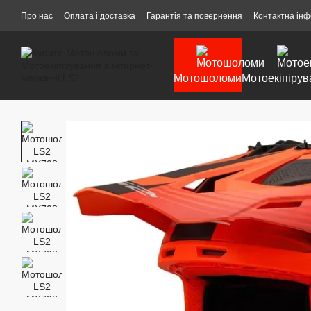
Перейти до основного контенту
Про нас
Оплата і доставка
Гарантія та повернення
Контактна ін
Мотошоломи
Мотоекіпірув