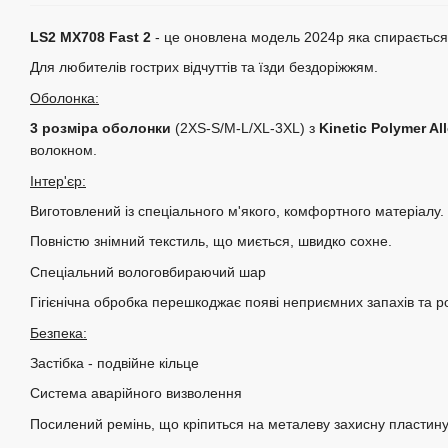
LS2 MX708 Fast 2
- це оновлена ​​модель 2024р яка спирається
Для любителів гострих відчуттів та їзди бездоріжжям.
Оболонка:
3 розміра оболонки
(2XS-S/M-L/XL-3XL) з
Kinetic Polymer Al
волокном.
Інтер'єр:
Виготовлений із спеціального м'якого, комфортного матеріалу.
Повністю знімний текстиль, що миється, швидко сохне.
Спеціальний вологовбираючий шар
Гігієнічна обробка перешкоджає появі неприємних запахів та 
Безпека:
Застібка - подвійне кільце
Система аварійного визволення
Посилений ремінь, що кріпиться на металеву захисну пластин