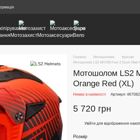
формація
ання
Мотозахист
Мотоаксесуари
Вело
Головна
Мотошоломи
Кросові
Мотошолом LS2 MX708 Fast 2 Duck Matt H
Мотошолом LS2 MX
Orange Red (XL)
Немає в наявності
Артикул: 46708
5 720 грн
Увійти
для відображення накоп
%
Розмір