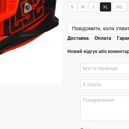
S
M
L
XL
XXL
Повідомити, коли з'яви
Доставка
Оплата
Гара
Новий відгук або комента