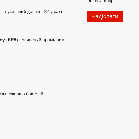
Оцініть товар
 на успішний досвід LS2 у ралі.
Надіслати
loy (KPA)
посилений арамідним
розмноженню бактерій
у