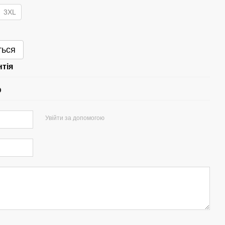
3XL
ться
нтія
р
Увійти за допомогою