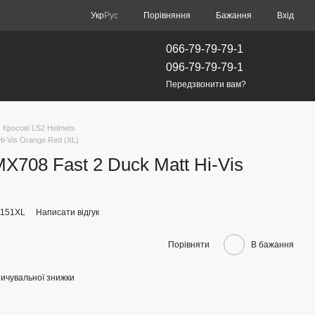
Порівняння
Укр
Рус
Бажання
Вхід
066-79-79-79-1
096-79-79-79-1
Передзвонити вам?
Кросові LS2 Helmets
i-Vis Orange Red (XL)
708 Fast 2 Duck Matt Hi-Vis
2151XL
Написати відгук
Порівняти
В бажання
ичувальної знижки