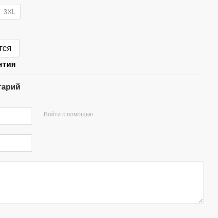
3XL
тся
нтия
тарий
Войти с помощью