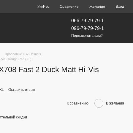
Сравнение
Укр
Рус
Желания
Вход
066-79-79-79-1
096-79-79-79-1
Перезвонить вам?
Кроссовые LS2 Helmets
-Vis Orange Red (XL)
08 Fast 2 Duck Matt Hi-Vis
XL
Оставить отзыв
К сравнению
В желания
тельной скидки