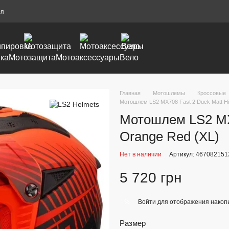
ия
ка
Мотозащита
Мотоаксессуары
Вело
Главная
Мотошлемы
Кроссовые
Мотошлем LS2 MX708 Fast 2 Duck Matt Hi
Мотошлем LS2 MX7
Orange Red (XL)
Нет в наличии
Артикул: 467082151
5 720 грн
Войти
для отображения накопи
%
Размер