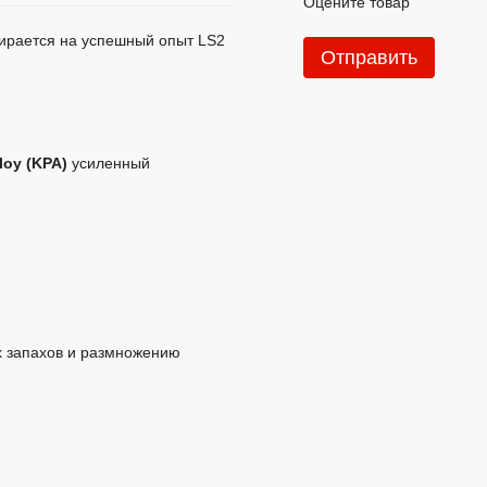
Оцените товар
пирается на успешный опыт LS2
Отправить
loy (KPA)
усиленный
х запахов и размножению