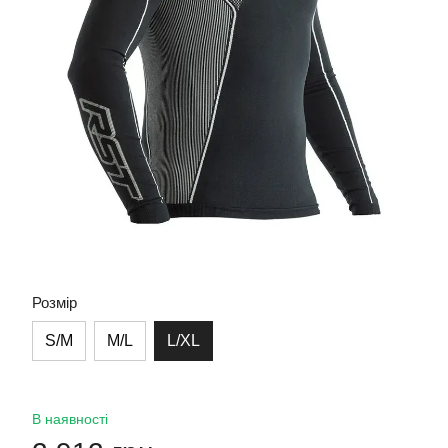
Розмір
S/M
M/L
L/XL
В наявності