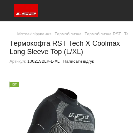
Мотоекіпірування
Термобілизна
Термобілизна RST
Терм
Термокофта RST Tech X Coolmax
Long Sleeve Top (L/XL)
Артикул:
100219BLK-L-XL
Написати відгук
ХІТ