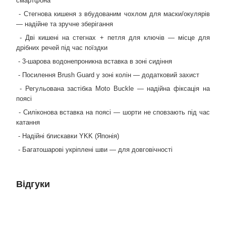
смартфона
- Стегнова кишеня з вбудованим чохлом для маски/окулярів
— надійне та зручне зберігання
- Дві кишені на стегнах + петля для ключів — місце для
дрібних речей під час поїздки
- 3-шарова водонепроникна вставка в зоні сидіння
- Посилення Brush Guard у зоні колін — додатковий захист
- Регульована застібка Moto Buckle — надійна фіксація на
поясі
- Силіконова вставка на поясі — шорти не сповзають під час
катання
- Надійні блискавки YKK (Японія)
- Багатошарові укріплені шви — для довговічності
Відгуки