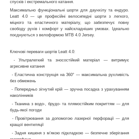
спусків і екстремального катання.
Максимально функціональні шорти для даунхілу та ендуро.
Leatt 4.0 — це професійні велосипедні шорти з легкого,
міцного та еластичного матеріалу, що забезпечує повну
свободу рухів і комфорт у найскладніших умовах. Ідеально
поєднуються з велоформою MTB 4.0 Jersey.
Ключові переваги шортів Leatt 4.0:
- Ультралегкий та зносостійкий матеріал — витримує
агресивне катання
- Еластична конструкція на 360° — максимальна рухливість
без обмежень
- Попередньо зігнутий крій — зручна посадка з урахуванням
наколінників
- Тканина з водо-, брудо- та плямостійким покриттям — для
будь-якої погоди
- Провітрювання за допомогою лазерної перфорації — для
кращої вентиляції
- Задня кишеня з м’якою підкладкою — безпечне зберігання