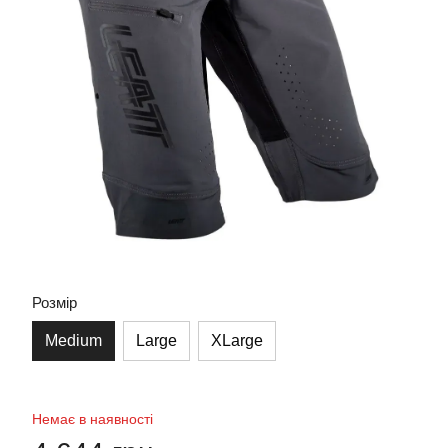
Розмір
Medium
Large
XLarge
Немає в наявності