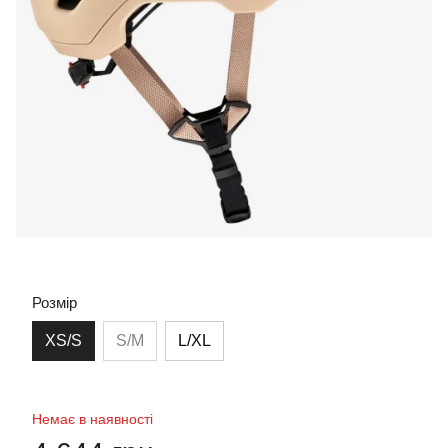
Розмір
XS/S
S/M
L/XL
Немає в наявності