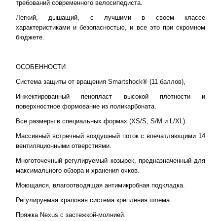
требований современного велосипедиста.
Легкий, дышащий, с лучшими в своем классе
характеристиками и безопасностью, и все это при скромном
бюджете.
ОСОБЕННОСТИ
Система защиты от вращения Smartshock® (11 баллов),
Инжектированный пенопласт высокой плотности и
поверхностное формование из поликарбоната.
Все размеры в специальных формах (XS/S, S/M и L/XL).
Массивный встречный воздушный поток с впечатляющими 14
вентиляционными отверстиями.
Многоточечный регулируемый козырек, предназначенный для
максимального обзора и хранения очков.
Моющаяся, влагоотводящая антимикробная подкладка.
Регулируемая храповая система крепления шлема.
Пряжка Nexus с застежкой-молнией.