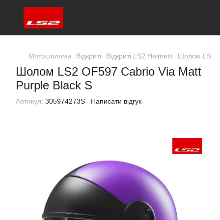
Мотошоломи
Відкриті
Відкриті LS2 Helmets
Шолом LS2 OF
Шолом LS2 OF597 Cabrio Via Matt
Purple Black S
Артикул:
305974273S
Написати відгук