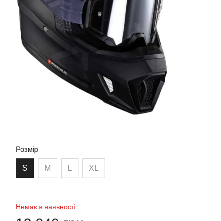
Розмір
S
M
L
XL
Немає в наявності