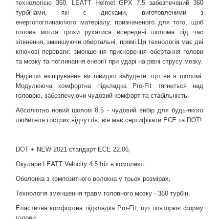
технологією 360. LEATT Helmet GPX 7.5 забезпечений 360
турбінами, які є дисками, виготовленими з
енергопоглинаючого матеріалу, призначеного для того, щоб
голова могла трохи рухатися всередині шолома під час
зіткнення, зменшуючи обертальні, прямі.Ця технологія має дві
ключові переваги: ​​зменшення прискорення обертання голови
та мозку та поглинання енергії при ударі на рівні струсу мозку.
Надівши екіпірування ви швидко забудете, що ви в шоломі.
Модулююча комфортна підкладка Pro-Fit тягнеться над
головою, забезпечуючи чудовий комфорт та стабільність.
Абсолютно новий шолом 8.5 - чудовий вибір для будь-якого
любителя гострих відчуттів, він має сертифікати ECE та DOT!
DOT + NEW 2021 стандарт ECE 22.06,
Окуляри LEATT Velocity 4.5 Iriz в комплекті
Оболонка з композитного волокна у трьох розмірах,
Технологія зменшення травм головного мозку - 360 турбін,
Еластична комфортна підкладка Pro-Fit, що повторює форму
голови,