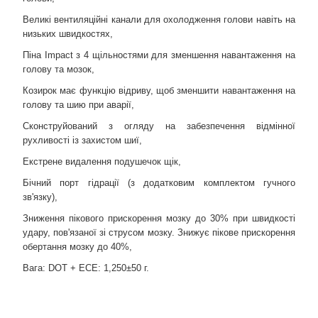
Великі вентиляційні канали для охолодження голови навіть на
низьких швидкостях,
Піна Impact з 4 щільностями для зменшення навантаження на
голову та мозок,
Козирок має функцію відриву, щоб зменшити навантаження на
голову та шию при аварії,
Сконструйований з огляду на забезпечення відмінної
рухливості із захистом шиї,
Екстрене видалення подушечок щік,
Бічний порт гідрації (з додатковим комплектом гучного
зв'язку),
Зниження пікового прискорення мозку до 30% при швидкості
удару, пов'язаної зі струсом мозку. Знижує пікове прискорення
обертання мозку до 40%,
Вага: DOT + ECE: 1,250±50 г.