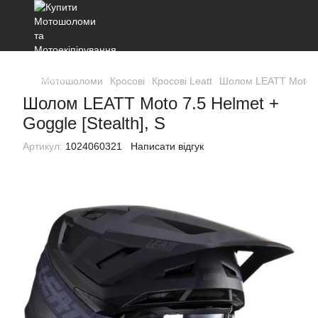
Мотошоломи
Кросові
Кросові Leatt
Шолом LEATT Moto 7.5
Шолом LEATT Moto 7.5 Helmet +
Goggle [Stealth], S
Артикул:
1024060321
Написати відгук