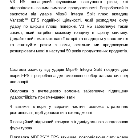
V3 RS оснащений функціями наступного рівня, які
відповідають вашим вимогам продуктивності. Розроблений із
захистом від ударів Mips® Integra Split плюс вкладиш
Varizorb™ EPS подвійної щільності, який розподіляє силу
удару по ширшій площі поверхні, V3 RS забезпечує такий
захист, який потрібен кожному гонщику в гарячу хвилину.
Додайте цей шматочок нашої історії та спадщини у своє життя
та святкуйте разом з нами, оскільки ми продовжуємо
розширювати межі в наступні 50 років продуктивних продуктів.
Система захисту від ударів Mips® Integra Split поєднує два
шари EPS і розроблена для зменшення обертальних сил під
час аварії
Оболонка з вуглецевого волокна забезпечує підвищену
ударостійкість при зменшенні ваги
4 витяжні отвори у верхній частині шолома стратегічно
розташовані, щоб допомогти в охолодженні
3-позиційний відривний козирок з індивідуальною анодованою
фурнітурою
Підкладка MDEPS™ EPS захищає, розподіляючи силу удару