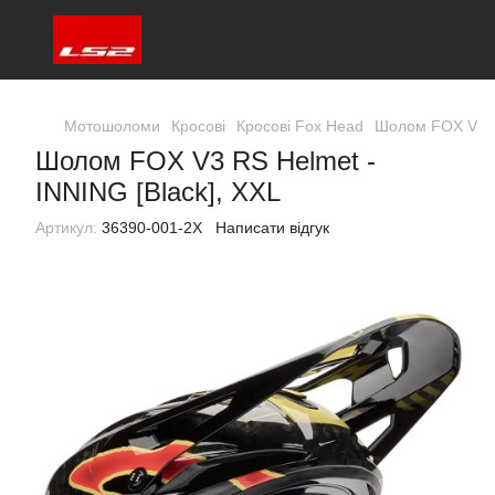
Мотошоломи
Кросові
Кросові Fox Head
Шолом FOX V3 RS
Шолом FOX V3 RS Helmet -
INNING [Black], XXL
Артикул:
36390-001-2X
Написати відгук