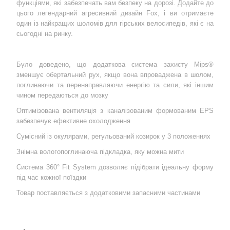
функціями, які забезпечать вам безпеку на дорозі. Додайте до
цього легендарний агресивний дизайн Fox, і ви отримаєте
один із найкращих шоломів для гірських велосипедів, які є на
сьогодні на ринку.
Було доведено, що додаткова система захисту Mips®
зменшує обертальний рух, якщо вона впроваджена в шолом,
поглинаючи та перенаправляючи енергію та сили, які іншим
чином передаються до мозку
Оптимізована вентиляція з каналізованим формованим EPS
забезпечує ефективне охолодження
Сумісний із окулярами, регульований козирок у 3 положеннях
Знімна вологопоглинаюча підкладка, яку можна мити
Система 360° Fit System дозволяє підібрати ідеальну форму
під час кожної поїздки
Товар поставляється з додатковими запасними частинами