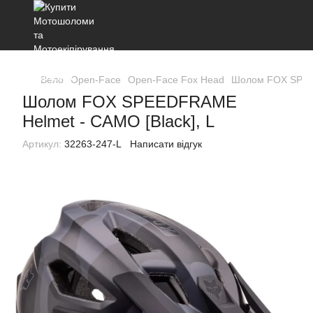
Вело
Open-Face
Open-Face Fox Head
Шолом FOX SPEED
Шолом FOX SPEEDFRAME
Helmet - CAMO [Black], L
Артикул:
32263-247-L
Написати відгук