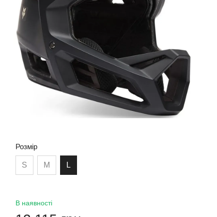
Розмір
S
M
L
В наявності