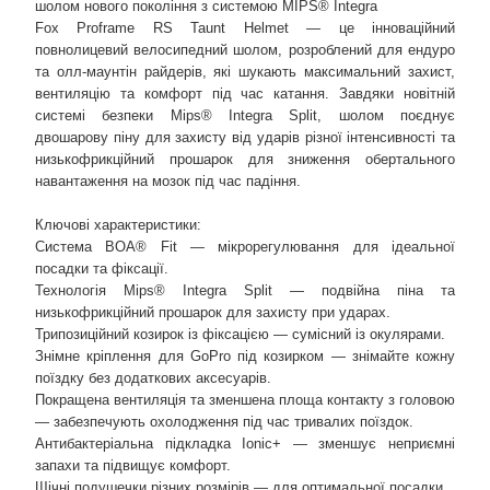
шолом нового покоління з системою MIPS® Integra
Fox Proframe RS Taunt Helmet — це інноваційний
повнолицевий велосипедний шолом, розроблений для ендуро
та олл-маунтін райдерів, які шукають максимальний захист,
вентиляцію та комфорт під час катання. Завдяки новітній
системі безпеки Mips® Integra Split, шолом поєднує
двошарову піну для захисту від ударів різної інтенсивності та
низькофрикційний прошарок для зниження обертального
навантаження на мозок під час падіння.
Ключові характеристики:
Система BOA® Fit — мікрорегулювання для ідеальної
посадки та фіксації.
Технологія Mips® Integra Split — подвійна піна та
низькофрикційний прошарок для захисту при ударах.
Трипозиційний козирок із фіксацією — сумісний із окулярами.
Знімне кріплення для GoPro під козирком — знімайте кожну
поїздку без додаткових аксесуарів.
Покращена вентиляція та зменшена площа контакту з головою
— забезпечують охолодження під час тривалих поїздок.
Антибактеріальна підкладка Ionic+ — зменшує неприємні
запахи та підвищує комфорт.
Щічні подушечки різних розмірів — для оптимальної посадки.