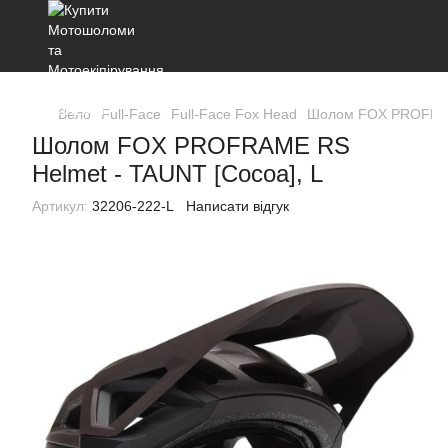
Вело
Full-Face
Full-Face Fox Head
Шолом FOX PROFRAME
Шолом FOX PROFRAME RS
Helmet - TAUNT [Cocoa], L
Артикул:
32206-222-L
Написати відгук