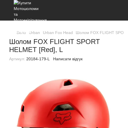
Вело
Urban
Urban Fox Head
Шолом FOX FLIGHT SPORT 
Шолом FOX FLIGHT SPORT
HELMET [Red], L
Артикул:
20184-179-L
Написати відгук