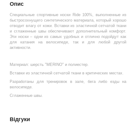
Опис
Специальные спортивные носки Ride 100%, выполненные из
быстросохнущего синтетического материала, который хорошо
отводит влагу от кожи. Вставки из эластичной сетчатой ткани
и сглаженные швы обеспечивают дополнительный комфорт.
Эти носки – одни из самых удобных и отлично подойдут как
для катания на велосипеде, так и для любой другой
активности.
Материал: шерсть "MERINO" и полиестер.
Вставки из эластичной сетчатой ткани в критических местах.
Разработаны для тренировок в зале, бега либо езды на
велосипеде.
Сглаженные швы.
Відгуки