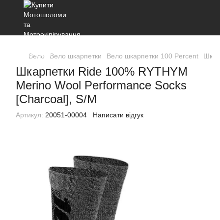
Вело
Вело шкарпетки
Вело шкарпетки 100 Percent
Шкар
Шкарпетки Ride 100% RYTHYM
Merino Wool Performance Socks
[Charcoal], S/M
Артикул:
20051-00004
Написати відгук