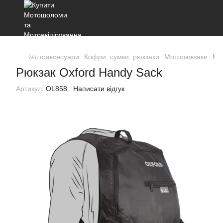
Мотоаксесуари
Кофри, сумки, рюкзаки
Моторюкзаки
Мо
Рюкзак Oxford Handy Sack
Артикул:
OL858
Написати відгук