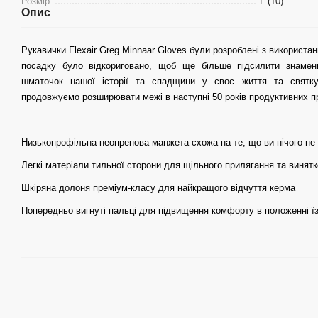
Розмір
L (10)
Опис
Рукавички Flexair Greg Minnaar Gloves були розроблені з використа
посадку було відкориговано, щоб ще більше підсилити знаменит
шматочок нашої історії та спадщини у своє життя та святк
продовжуємо розширювати межі в наступні 50 років продуктивних пр
Низькопрофільна неопренова манжета схожа на те, що ви нічого не
Легкі матеріали тильної сторони для щільного прилягання та винятк
Шкіряна долоня преміум-класу для найкращого відчуття керма
Попередньо вигнуті пальці для підвищення комфорту в положенні ї