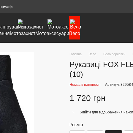
формація
ання
Мотозахист
Мотоаксесуари
Вело
Головна
Вело
Вело перчатки
Рукавиці FOX FLEX
(10)
Немає в наявності
Артикул: 32958-
1 720 грн
Увійти
для відображення накоп
%
Розмір