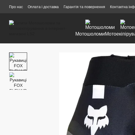
Перейти до основного контенту
Про нас
Оплата і доставка
Гарантія та повернення
Контактна ін
Мотошоломи
Мотоекіпірув