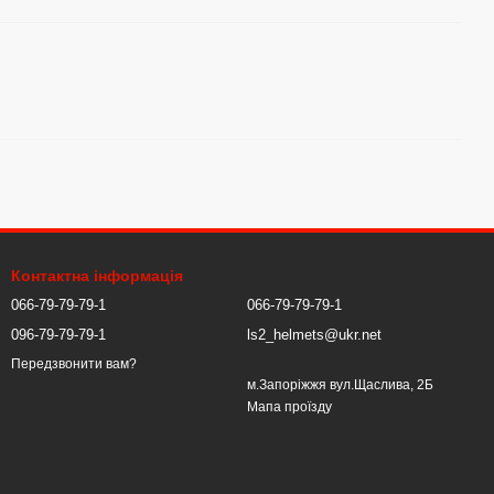
Контактна інформація
066-79-79-79-1
066-79-79-79-1
096-79-79-79-1
ls2_helmets@ukr.net
Передзвонити вам?
м.Запоріжжя вул.Щаслива, 2Б
Мапа проїзду