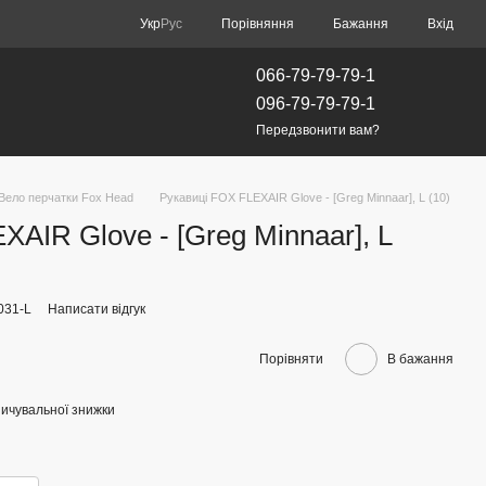
Порівняння
Укр
Рус
Бажання
Вхід
066-79-79-79-1
096-79-79-79-1
Передзвонити вам?
Вело перчатки Fox Head
Рукавиці FOX FLEXAIR Glove - [Greg Minnaar], L (10)
AIR Glove - [Greg Minnaar], L
031-L
Написати відгук
Порівняти
В бажання
ичувальної знижки