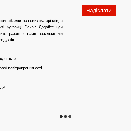
Надіслати
нням абсолютно нових матеріалів, а
і рукавиці Flexair. Додайте цей
уйте разом з нами, оскільки ми
одуктів.
 одягаєте
ової повітропроникності
зди