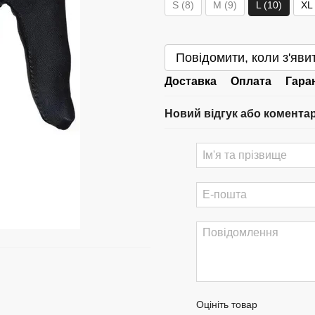
S (8)
M (9)
L (10)
XL 
Повідомити, коли з'яви
Доставка
Оплата
Гара
Новий відгук або комента
Оцініть товар