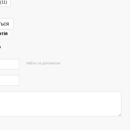
(11)
ться
нтія
р
Увійти за допомогою