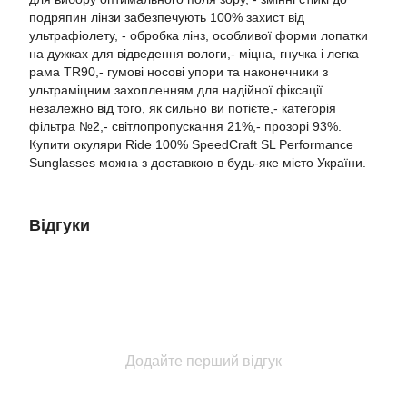
подряпин лінзи забезпечують 100% захист від
ультрафіолету, - обробка лінз, особливої ​​форми лопатки
на дужках для відведення вологи,- міцна, гнучка і легка
рама TR90,- гумові носові упори та наконечники з
ультраміцним захопленням для надійної фіксації
незалежно від того, як сильно ви потієте,- категорія
фільтра №2,- світлопропускання 21%,- прозорі 93%.
Купити окуляри Ride 100% SpeedCraft SL Performance
Sunglasses можна з доставкою в будь-яке місто України.
Відгуки
Додайте перший відгук