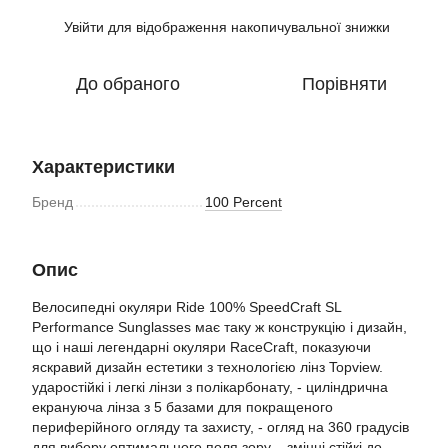
Увійти
для відображення накопичувальної знижки
%
До обраного
Порівняти
Характеристики
Бренд
100 Percent
Опис
Велосипедні окуляри Ride 100% SpeedCraft SL
Performance Sunglasses має таку ж конструкцію і дизайн,
що і наші легендарні окуляри RaceCraft, показуючи
яскравий дизайн естетики з технологією лінз Topview.
ударостійкі і легкі лінзи з полікарбонату, - циліндрична
екрануюча лінза з 5 базами для покращеного
периферійного огляду та захисту, - огляд на 360 градусів
для вибору оптимального поля зору, - змінні стійкі до