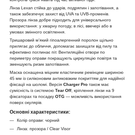
Лінза Lexan стійка до ударів, подряпин і запотівання, а
також забезпечує захист від UVA та UVB-променів.
Прозора лінза добре підходить для універсального
використання: у хмарну погоду, в лісі, ввечері або в
умовах змінного освітлення.
Тришаровий м’який гіпоалергенний поролон щільно
прилягає до обличчя, допомагає захищати від пилу та
ефективно поглинає піт. Вентиляційні отвори по
периметру оправи покращують циркуляцію повітря та
зменшують ризик запотівання.
Маска оснащена міцним еластичним ремінцем шириною
45 мм із силіконовим антиковзким покриттям для надійної
фіксації на шоломі. Версія
Charger Pro
також має
сумісність із системою
Tear Off
, кріплення лінзи на 9
фіксаторах та посадку
OTG
— можливість використання
поверх окулярів.
Основні характеристики:
Колір оправи: чорний
Лінза: прозора / Clear Visor