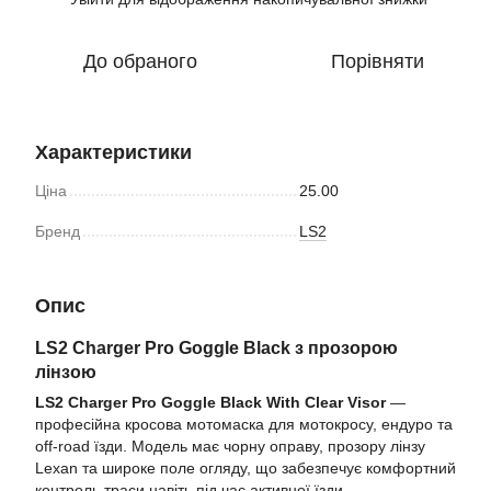
До обраного
Порівняти
Характеристики
Ціна
25.00
Бренд
LS2
Опис
LS2 Charger Pro Goggle Black з прозорою
лінзою
LS2 Charger Pro Goggle Black With Clear Visor
—
професійна кросова мотомаска для мотокросу, ендуро та
off-road їзди. Модель має чорну оправу, прозору лінзу
Lexan та широке поле огляду, що забезпечує комфортний
контроль траси навіть під час активної їзди.