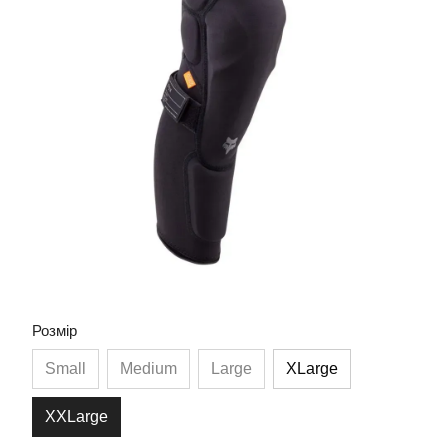
Розмір
Small
Medium
Large
XLarge
XXLarge