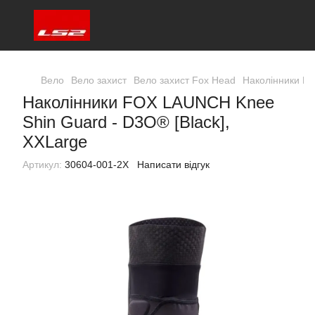
Вело
Вело захист
Вело захист Fox Head
Наколінники FO
Наколінники FOX LAUNCH Knee
Shin Guard - D3O® [Black],
XXLarge
Артикул:
30604-001-2X
Написати відгук