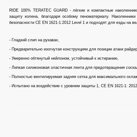
RIDE 100% TERATEC GUARD - лёгкие и компактные наколенник
защиту колена, благодаря особому пеноматериалу. Наколенники
безопасности CE EN 1621-1:2012 Level 1 и подходят для езды на в
- Гладкий слип на рукавах,
- Предварительно изогнутая конструкцияи для позиции атаки райде
- Умеренно обтянутый нейлоном, устойчивый к истиранию,
- Липкая силиконовая эластичная лента для предотвращения соска
- Полностью вентилируемая задняя сетка для максимального охла
- Испытано на воздействие с уровнем защиты 1, CE EN 1621-1: 2012