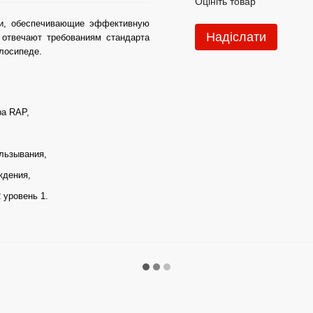
Оцініть товар
и, обеспечивающие эффективную
Надіслати
 отвечают требованиям стандарта
елосипеде.
ра RAP,
льзывания,
ждения,
 уровень 1.