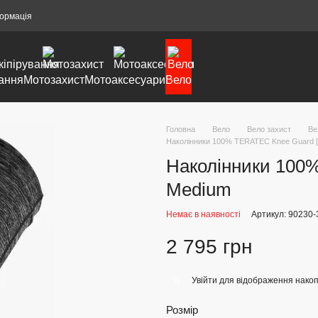
формація
ання
Мотозахист
Мотоаксесуари
Вело
Головна
Вело
Вело захист
Ве
Наколінники 100% TERATEC Knee Guard [
Наколінники 100%
Medium
Немає в наявності
Артикул: 90230-
2 795 грн
Увійти
для відображення накоп
%
Розмір