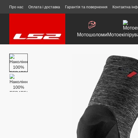
Перейти до основного контенту
Про нас
Оплата і доставка
Гарантія та повернення
Контактна ін
Мотошоломи
Мотоекіпірув