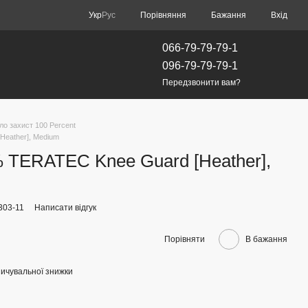
Порівняння
Укр
Рус
Бажання
Вхід
066-79-79-79-1
096-79-79-79-1
Передзвонити вам?
ло захист 100 Percent
Heather], Medium
 TERATEC Knee Guard [Heather],
303-11
Написати відгук
Порівняти
В бажання
ичувальної знижки