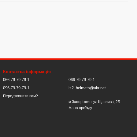
Контактна інформація
066-79-79-79-1
066-79-79-79-1
096-79-79-79-1
ls2_helmets@ukr.net
Передзвонити вам?
м.Запоріжжя вул.Щаслива, 2Б
Мапа проїзду