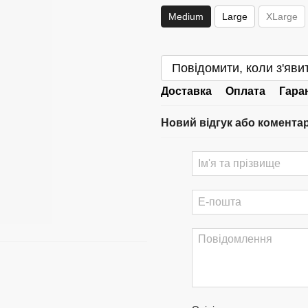
Medium
Large
XLarge
Повідомити, коли з'яви
Доставка
Оплата
Гара
Новий відгук або комента