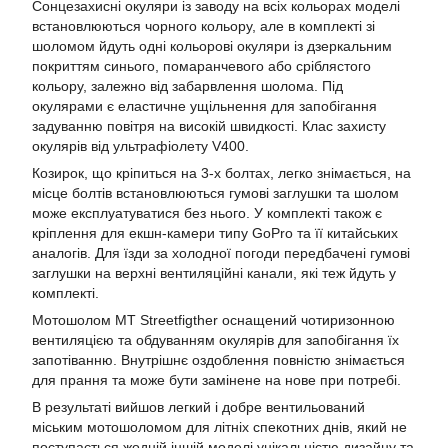
Сонцезахисні окуляри із заводу на всіх кольорах моделі
встановлюються чорного кольору, але в комплекті зі
шоломом йдуть одні кольорові окуляри із дзеркальним
покриттям синього, помаранчевого або сріблястого
кольору, залежно від забарвлення шолома. Під
окулярами є еластичне ущільнення для запобігання
задуванню повітря на високій швидкості. Клас захисту
окулярів від ультрафіолету V400.
Козирок, що кріпиться на 3-х болтах, легко знімається, на
місце болтів встановлюються гумові заглушки та шолом
може експлуатуватися без нього. У комплекті також є
кріплення для екшн-камери типу GoPro та її китайських
аналогів. Для їзди за холодної погоди передбачені гумові
заглушки на верхні вентиляційні канали, які теж йдуть у
комплекті.
Мотошолом MT Streetfigther оснащений чотиризонною
вентиляцією та обдуванням окулярів для запобігання їх
запотіванню. Внутрішнє оздоблення повністю знімається
для прання та може бути замінене на нове при потребі.
В результаті вийшов легкий і добре вентильований
міським мотошоломом для літніх спекотних днів, який не
поступається жодній іншій моделі унікальністю дизайну та