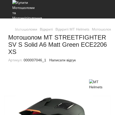
Мотошоломи
Відкриті
Відкриті MT Helmets
Мотошолом M
Мотошолом MT STREETFIGHTER
SV S Solid A6 Matt Green ECE2206
XS
Артикул:
000007046_1
Написати відгук