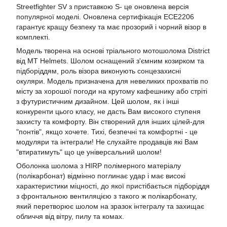
Streetfighter SV з приставкою S- це оновлена версія
популярної моделі. Оновлена сертифікація ECE2206
гарантує кращу безпеку та має прозорий і чорний візор в
комплекті.
Модель творена на основі тріального мотошолома District
від MT Helmets. Шолом оснащений з'ємним козирком та
підборіддям, роль візора виконують сонцезахисні
окуляри. Модель призначена для невеликих прохватів по
місту за хорошої погоди на крутому кафешнику або стріті
з футуристичним дизайном. Цей шолом, як і інші
конкуренти цього класу, не дасть Вам високого ступеня
захисту та комфорту. Він створений для інших цілей-для
"понтів", якщо хочете. Тихі, безпечні та комфортні - це
модуляри та інтеграли! Не слухайте продавців які Вам
"втиратимуть" що це універсальний шолом!
Оболонка шолома з HIRP полімерного матеріалу
(полікарбонат) відмінно поглинає удар і має високі
характеристики міцності, до якої пристібається підборіддя
з фронтальною вентиляцією з такого ж полікарбонату,
який перетворює шолом на зразок інтегралу та захищає
обличчя від вітру, пилу та комах.