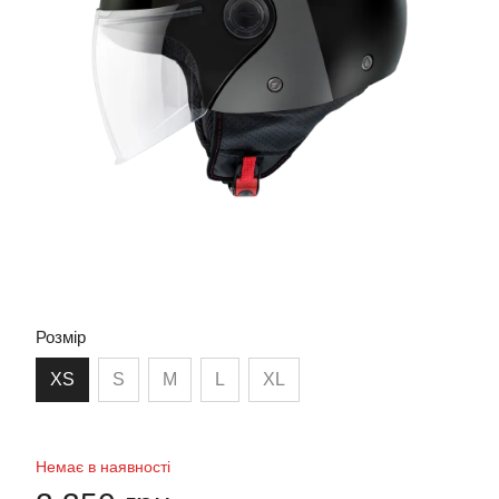
Розмір
XS
S
M
L
XL
Немає в наявності