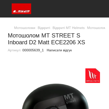
Мотошоломи
Відкриті
Відкриті MT Helmets
Мотошолом M
Мотошолом MT STREET S
Inboard D2 Matt ECE2206 XS
Артикул:
000005639_1
Написати відгук