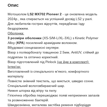
Опис
Мотошолом
LS2 MX702 Pioneer 2
- це оновлена ​​модель
2024р., яка спирається на успішний досвід LS2 у ралі.
Для любителів гострих відчуттів, передбачає їзду
бездоріжжям.
Оболонка:
3 розміри оболонки
(XS-S/M-L/XL-3XL) з Kinetic Polymer
Alloy (
KPA
) посилений арамідним волокном.
Вбудовані сонцезахисні окуляри.
Візор з полікарбонату товщиною 2.5мм, AntiUV, стійкий до
подряпин та оптично коректний.
Візор підготовлений під Pinlock
(не йде в комплекті)
Інтер'єр:
Виготовлений із спеціального м'якого, комфортного
матеріалу.
Повністю знімний текстиль, що миється, швидко сохне.
Спеціальний вологовбираючий шар.
Нижня шторка від вітру та пилу.
Гігієнічна обробка перешкоджає появі неприємних запахів
та розмноженню бактерій.
Швидкознімна, металева застібка ременя підборіддя