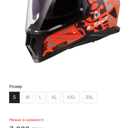
Розмір
S
M
L
XL
XXL
3XL
Немає в наявності