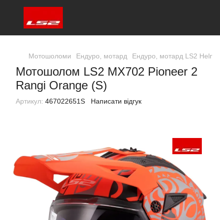
Мотошоломи
Ендуро, мотард
Ендуро, мотард LS2 Helme
Мотошолом LS2 MX702 Pioneer 2
Rangi Orange (S)
Артикул:
467022651S
Написати відгук