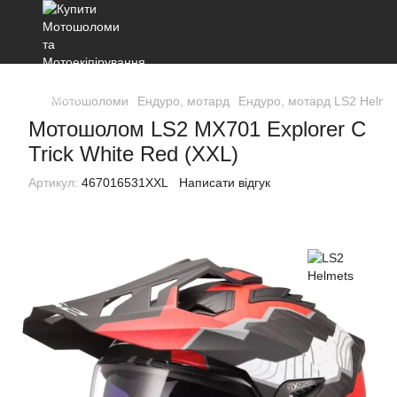
Мотошоломи
Ендуро, мотард
Ендуро, мотард LS2 Helme
Мотошолом LS2 MX701 Explorer C
Trick White Red (XXL)
Артикул:
467016531XXL
Написати відгук