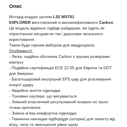
Опис
Мотард-ендуро шолом
LS2 MX701
EXPLORER
виготовлений із високоефективного
Carbon
.
Ця модель відмінно підійде райдерам, які їздять як
пересіченою місцевістю так і дорогами загального
користування.
Також буде гарним вибором для квадроцикла.
Особливості:
- Легка, надійна оболонка Carbon з трьома розмірами
корпусу
- Подвійна сертифікація ECE 22.05 для Європи та DOT
для Америки
- Багатошаровий внутрішній EPS шар для розсіювання
енергії удару
- Аварійне зняття підкладки
- Тоновані окуляри, що висуваються
- Знімний еластичний регульований козирок на трьох
точках кріплення
- Знімна м'яка комфортна підкладка
- Тканинна накладка підборіддя (шторка) для захисту від
вітру, пилу та зменшення рівня шуму