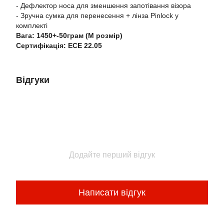
- Дефлектор носа для зменшення запотівання візора
- Зручна сумка для перенесення + лінза Pinlock у
комплекті
Вага: 1450+-50грам (М розмір)
Сертифікація: EСЕ 22.05
Відгуки
Додайте перший відгук
Написати відгук