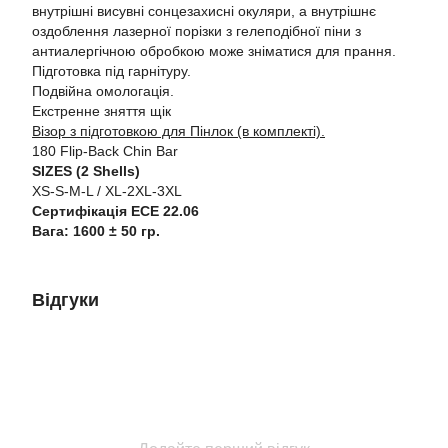
внутрішні висувні сонцезахисні окуляри, а внутрішнє
оздоблення лазерної порізки з гелеподібної піни з
антиалергічною обробкою може зніматися для прання.
Підготовка під гарнітуру.
Подвійна омологація.
Екстренне зняття щік
Візор з підготовкою для Пінлок (в комплекті).
180 Flip-Back Chin Bar
SIZES (2 Shells)
XS-S-M-L / XL-2XL-3XL
Сертифікація ECE 22.06
Вага: 1600 ± 50 гр.
Відгуки