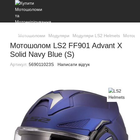
Мотошоломи
Модуляри
Модуляри LS2 Helmets
Мотошол
Мотошолом LS2 FF901 Advant X
Solid Navy Blue (S)
Артикул:
569011023S
Написати відгук