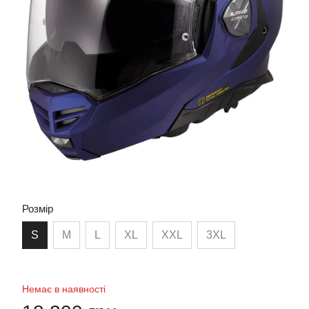
Розмір
S
M
L
XL
XXL
3XL
Немає в наявності