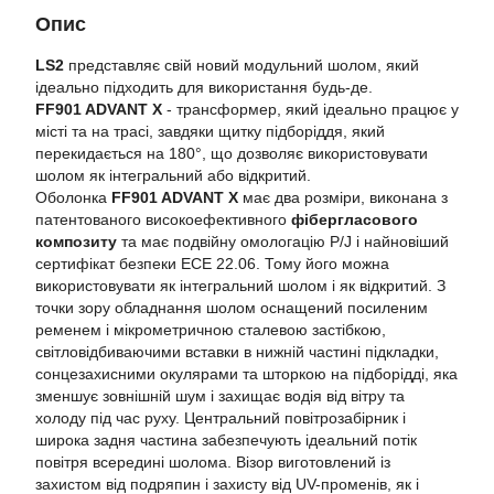
Опис
LS2
представляє свій новий модульний шолом, який
ідеально підходить для використання будь-де.
FF901 ADVANT X
- трансформер, який ідеально працює у
місті та на трасі, завдяки щитку підборіддя, який
перекидається на 180°, що дозволяє використовувати
шолом як інтегральний або відкритий.
Оболонка
FF901 ADVANT X
має два розміри, виконана з
патентованого високоефективного
фібергласового
композиту
та має подвійну омологацію P/J і найновіший
сертифікат безпеки ECE 22.06. Тому його можна
використовувати як інтегральний шолом і як відкритий. З
точки зору обладнання шолом оснащений посиленим
ременем і мікрометричною сталевою застібкою,
світловідбиваючими вставки в нижній частині підкладки,
сонцезахисними окулярами та шторкою на підборідді, яка
зменшує зовнішній шум і захищає водія від вітру та
холоду під час руху. Центральний повітрозабірник і
широка задня частина забезпечують ідеальний потік
повітря всередині шолома. Візор виготовлений із
захистом від подряпин і захисту від UV-променів, як і