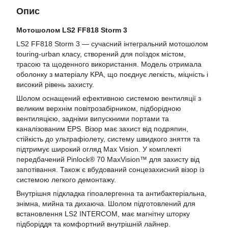
Опис
Мотошолом LS2 FF818 Storm 3
LS2 FF818 Storm 3 — сучасний інтегральний мотошолом
touring-urban класу, створений для поїздок містом,
трасою та щоденного використання. Модель отримала
оболонку з матеріалу KPA, що поєднує легкість, міцність і
високий рівень захисту.
Шолом оснащений ефективною системою вентиляції з
великим верхнім повітрозабірником, підборідною
вентиляцією, задніми випускними портами та
каналізованим EPS. Візор має захист від подряпин,
стійкість до ультрафіолету, систему швидкого зняття та
підтримує широкий огляд Max Vision. У комплекті
передбачений Pinlock® 70 MaxVision™ для захисту від
запотівання. Також є вбудований сонцезахисний візор із
системою легкого демонтажу.
Внутрішня підкладка гіпоалергенна та антибактеріальна,
знімна, мийна та дихаюча. Шолом підготовлений для
встановлення LS2 INTERCOM, має магнітну шторку
підборіддя та комфортний внутрішній лайнер.