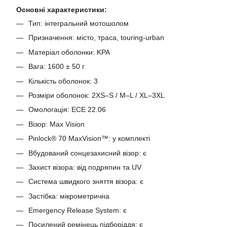
Основні характеристики:
Тип: інтегральний мотошолом
Призначення: місто, траса, touring-urban
Матеріал оболонки: KPA
Вага: 1600 ± 50 г
Кількість оболонок: 3
Розміри оболонок: 2XS–S / M–L / XL–3XL
Омологація: ECE 22.06
Візор: Max Vision
Pinlock® 70 MaxVision™: у комплекті
Вбудований сонцезахисний візор: є
Захист візора: від подряпин та UV
Система швидкого зняття візора: є
Застібка: мікрометрична
Emergency Release System: є
Посилений ремінець підборіддя: є