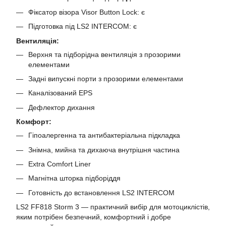
Фіксатор візора Visor Button Lock: є
Підготовка під LS2 INTERCOM: є
Вентиляція:
Верхня та підборідна вентиляція з прозорими
елементами
Задні випускні порти з прозорими елементами
Каналізований EPS
Дефлектор дихання
Комфорт:
Гіпоалергенна та антибактеріальна підкладка
Знімна, мийна та дихаюча внутрішня частина
Extra Comfort Liner
Магнітна шторка підборіддя
Готовність до встановлення LS2 INTERCOM
LS2 FF818 Storm 3 — практичний вибір для мотоциклістів,
яким потрібен безпечний, комфортний і добре