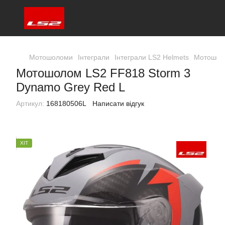
Мотошоломи
Інтеграли
Інтеграли LS2 Helmets
Мотошоло
Мотошолом LS2 FF818 Storm 3
Dynamo Grey Red L
Артикул:
168180506L
Написати відгук
ХІТ