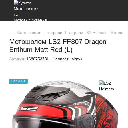
Мотошоломи
Інтеграли
Інтеграли LS2 Helmets
Мотошоло
Мотошолом LS2 FF807 Dragon
Enthum Matt Red (L)
Артикул:
168075378L
Написати відгук
НОВИНКА