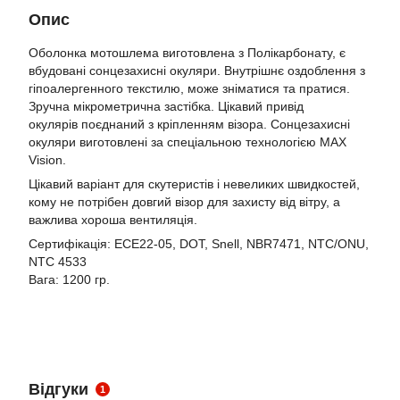
Опис
Оболонка мотошлема виготовлена з Полікарбонату, є
вбудовані сонцезахисні окуляри. Внутрішнє оздоблення з
гіпоалергенного текстилю, може зніматися та пратися.
Зручна мікрометрична застібка. Цікавий привід
окулярів поєднаний з кріпленням візора. Сонцезахисні
окуляри виготовлені за спеціальною технологією MAX
Vision.
Цікавий варіант для скутеристів і невеликих швидкостей,
кому не потрібен довгий візор для захисту від вітру, а
важлива хороша вентиляція.
Сертифікація: ЕСЕ22-05, DOT, Snell, NBR7471, NTC/ONU,
NTC 4533
Вага: 1200 гр.
Відгуки
1