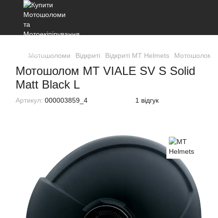
Мотошоломи
Відкриті
Відкриті MT Helmets
Мотошолом MT
Мотошолом MT VIALE SV S Solid
Matt Black L
Артикул:
000003859_4
1 відгук