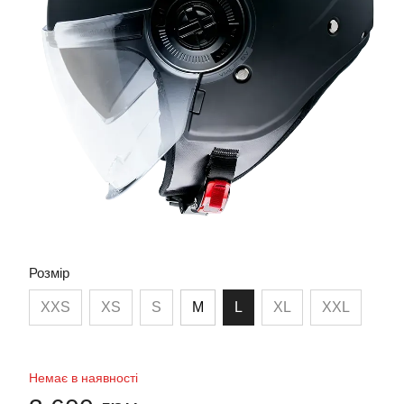
Розмір
XXS
XS
S
M
L
XL
XXL
Немає в наявності