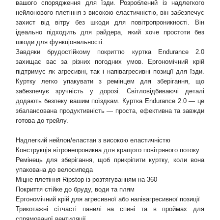
вашого спорядження для їзди. Розроблений із надлегкого
нейлонового плетіння з високою еластичністю, він забезпечує
захист від вітру без шкоди для повітропроникності. Він
ідеально підходить для райдера, який хоче простоти без
шкоди для функціональності.
Завдяки брудостійкому покриттю куртка Endurance 2.0
захищає вас за різних погодних умов. Ергономічний крій
підтримує як агресивні, так і напівагресивні позиції для їзди.
Куртку легко упакувати з ремінцем для зберігання, що
забезпечує зручність у дорозі. Світловідбиваючі деталі
додають безпеку вашим поїздкам. Куртка Endurance 2.0 — це
збалансована продуктивність — проста, ефективна та завжди
готова до трейлу.
Надлегкий нейлон/еластан з високою еластичністю
Конструкція вітронепроникна для кращого повітряного потоку
Ремінець для зберігання, щоб прикріпити куртку, коли вона
упакована до велосипеда
Міцне плетіння Ripstop із розтягуванням на 360
Покриття стійке до бруду, води та плям
Ергономічний крій для агресивної або напівагресивної позиції
Трикотажні сітчасті панелі на спині та в проймах для
спрямованої вентиляції