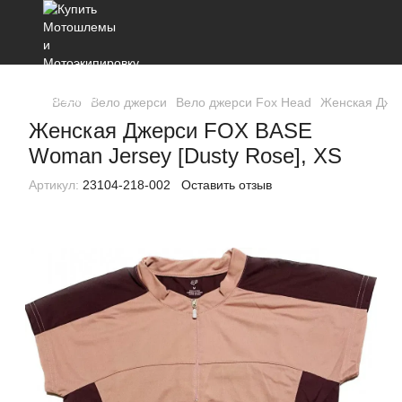
Вело
Вело джерси
Вело джерси Fox Head
Женская Джер
Женская Джерси FOX BASE
Woman Jersey [Dusty Rose], XS
Артикул:
23104-218-002
Оставить отзыв