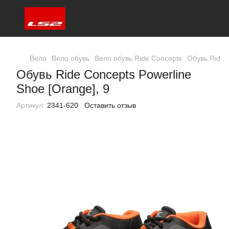
Вело
Вело обувь
Вело обувь Ride Concepts
Обувь Ride 
Обувь Ride Concepts Powerline
Shoe [Orange], 9
Артикул:
2341-620
Оставить отзыв