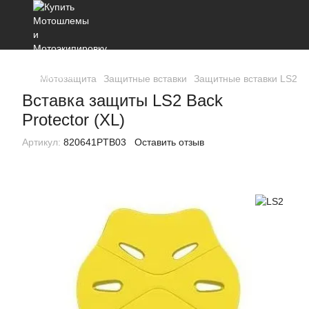
Мотозащита
Защитные вставки
Защитные вставки LS2
В
Вставка защиты LS2 Back
Protector (XL)
Артикул:
820641PTB03
Оставить отзыв