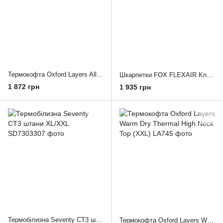
Термокофта Oxford Layers All Year LS Men's Top S
Шкарпетки FOX FLEXAIR Knee Brace Sock [Flo Red], Large
1 872 грн
1 935 грн
Термобілизна Seventy CT3 штани XL/XXL
Термокофта Oxford Layers Warm Dry Thermal High Neck Top (XXL)