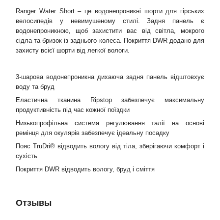
Ranger Water Short – це водонепроникні шорти для гірських
велосипедів у невимушеному стилі. Задня панель є
водонепроникною, щоб захистити вас від світла, мокрого
сідла та бризок із заднього колеса. Покриття DWR додано для
захисту всієї шорти від легкої вологи.
3-шарова водонепроникна дихаюча задня панель відштовхує
воду та бруд
Еластична тканина Ripstop забезпечує максимальну
продуктивність під час кожної поїздки
Низькопрофільна система регулювання талії на основі
ремінця для окулярів забезпечує ідеальну посадку
Пояс TruDri® відводить вологу від тіла, зберігаючи комфорт і
сухість
Покриття DWR відводить вологу, бруд і сміття
Отзывы