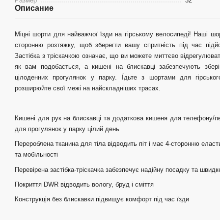
Размер
32
Описание
Міцні шорти для найважчої їзди на гірському велосипеді! Наші шор
сторонню розтяжку, щоб зберегти вашу спритність під час підй
Застібка з тріскачкою означає, що ви можете миттєво відрегулюват
як вам подобається, а кишені на блискавці забезпечують збері
цілоденних прогулянок у парку. Їдьте з шортами для гірсько
розширюйте свої межі на найскладніших трасах.
Кишені для рук на блискавці та додаткова кишеня для телефону/п
для прогулянок у парку цілий день
Перероблена тканина для тіла відводить піт і має 4-сторонню елас
та мобільності
Перевірена застібка-тріскачка забезпечує надійну посадку та швид
Покриття DWR відводить вологу, бруд і сміття
Конструкція без блискавки підвищує комфорт під час їзди