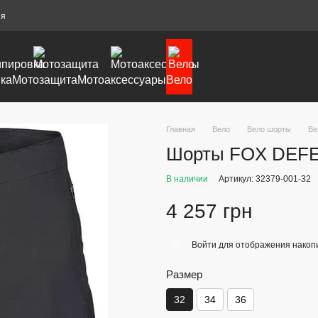
ия
ка
Мотозащита
Мотоаксессуары
Вело
Главная
Вело
Вело шорты
Ве
Шорты FOX DEFEND
В наличии
Артикул: 32379-001-32
4 257 грн
Войти
для отображения накопи
%
Размер
32
34
36