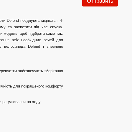
Отправить
ти Defend поєднують міцність і 4-
ому та захистити під час спуску.
и модель, щоб підібрати саме так,
гання всіх необхідних речей для
го велосипеда Defend і впевнено
ерепустки забезпечують зберігання
тичність для покращеного комфорту
ке регулювання на ходу