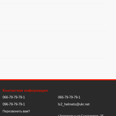
Контактная информация
066-79-79-79-1
066-79-79-79-1
096-79-79-79-1
ls2_helmets@ukr.net
Перезвонить вам?