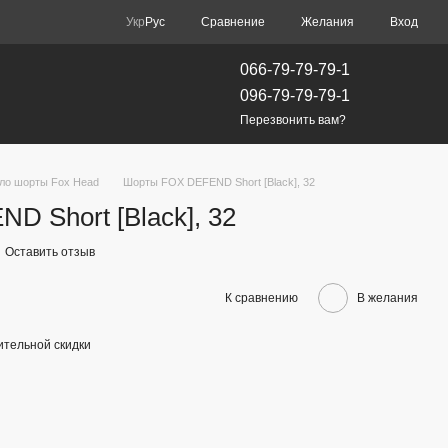
Сравнение
Укр
Рус
Желания
Вход
066-79-79-79-1
096-79-79-79-1
Перезвонить вам?
ло шорты Fox Head
Шорты FOX DEFEND Short [Black], 32
 Short [Black], 32
Оставить отзыв
К сравнению
В желания
тельной скидки