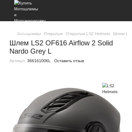
Мотошлемы
Открытые
Открытые LS2 Helmets
Шлем LS2 
Шлем LS2 OF616 Airflow 2 Solid
Nardo Grey L
Артикул:
366161006L
Оставить отзыв