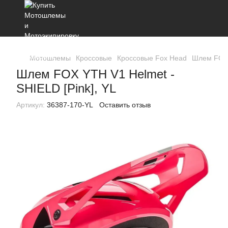
Мотошлемы
Кроссовые
Кроссовые Fox Head
Шлем FOX 
Шлем FOX YTH V1 Helmet -
SHIELD [Pink], YL
Артикул:
36387-170-YL
Оставить отзыв