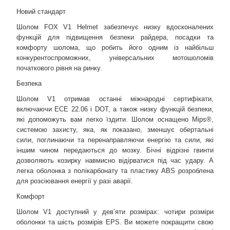
Новий стандарт
Шолом FOX V1 Helmet забезпечує низку вдосконалених
функцій для підвищення безпеки райдера, посадки та
комфорту шолома, що робить його одним із найбільш
конкурентоспроможних, універсальних мотошоломів
початкового рівня на ринку.
Безпека
Шолом V1 отримав останні міжнародні сертифікати,
включаючи ECE 22.06 і DOT, а також низку функцій безпеки,
які допоможуть вам легко їздити. Шолом оснащено Mips®,
системою захисту, яка, як показано, зменшує обертальні
сили, поглинаючи та перенаправляючи енергію та сили, які
іншим чином передаються до мозку. Бічні відрізні гвинти
дозволяють козирку навмисно відірватися під час удару. А
легка оболонка з полікарбонату та пластику ABS розроблена
для розсіювання енергії у разі аварії.
Комфорт
Шолом V1 доступний у дев’яти розмірах: чотири розміри
оболонки та шість розмірів EPS. Ви можете покращити свою