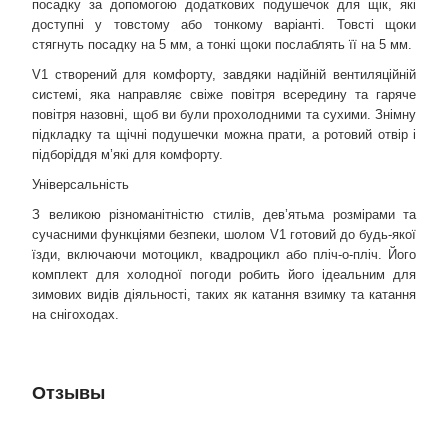
посадку за допомогою додаткових подушечок для щік, які
доступні у товстому або тонкому варіанті. Товсті щоки
стягнуть посадку на 5 мм, а тонкі щоки послаблять її на 5 мм.
V1 створений для комфорту, завдяки надійній вентиляційній
системі, яка направляє свіже повітря всередину та гаряче
повітря назовні, щоб ви були прохолодними та сухими. Знімну
підкладку та щічні подушечки можна прати, а ротовий отвір і
підборіддя м’які для комфорту.
Універсальність
З великою різноманітністю стилів, дев’ятьма розмірами та
сучасними функціями безпеки, шолом V1 готовий до будь-якої
їзди, включаючи мотоцикл, квадроцикл або пліч-о-пліч. Його
комплект для холодної погоди робить його ідеальним для
зимових видів діяльності, таких як катання взимку та катання
на снігоходах.
Отзывы