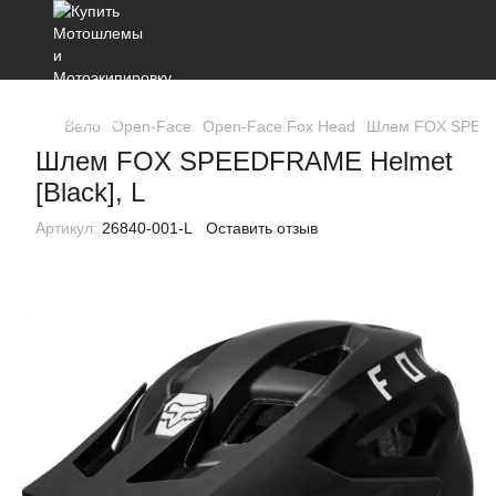
Вело
Open-Face
Open-Face Fox Head
Шлем FOX SPEEDF
Шлем FOX SPEEDFRAME Helmet
[Black], L
Артикул:
26840-001-L
Оставить отзыв