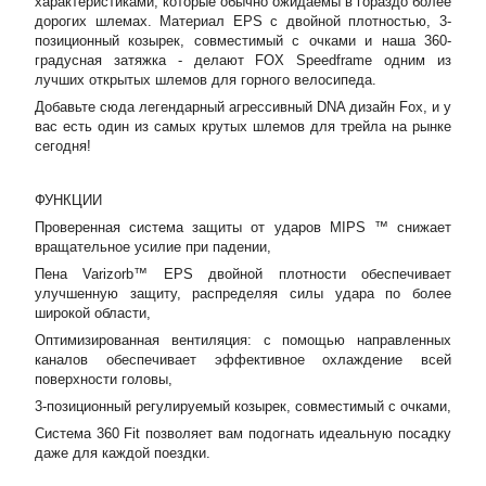
характеристиками, которые обычно ожидаемы в гораздо более
дорогих шлемах. Материал EPS с двойной плотностью, 3-
позиционный козырек, совместимый с очками и наша 360-
градусная затяжка - делают FOX Speedframe одним из
лучших открытых шлемов для горного велосипеда.
Добавьте сюда легендарный агрессивный DNA дизайн Fox, и у
вас есть один из самых крутых шлемов для трейла на рынке
сегодня!
ФУНКЦИИ
Проверенная система защиты от ударов MIPS ™ снижает
вращательное усилие при падении,
Пена Varizorb™ EPS двойной плотности обеспечивает
улучшенную защиту, распределяя силы удара по более
широкой области,
Оптимизированная вентиляция: с помощью направленных
каналов обеспечивает эффективное охлаждение всей
поверхности головы,
3-позиционный регулируемый козырек, совместимый с очками,
Система 360 Fit позволяет вам подогнать идеальную посадку
даже для каждой поездки.