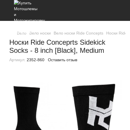
Вело
Вело носки
Вело носки Ride Concepts
Носки Ride C
Носки Ride Conceprts Sidekick
Socks - 8 inch [Black], Medium
Артикул:
2352-860
Оставить отзыв