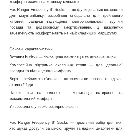
комфорт і захист на кожному кілометрі
Fox Ranger Frequency 8" Socks — це функціональні шкарпетки
для маунтенбайку, розроблені спеціально для трейлового
катання. Завдяки підвищеній повітропроникності, зручній
посадці та додатковому амортизуванню, ці шкарпетки
забезпечують комфорт навіть на найскладніших маршрутах.
Основні характеристики:
Вставки із сітки — покращена вентиляція та дихання шкіри
Компресійна підтримка склепіння стопи — для ідеальної
посадки та підвищеного комфорту
Верх із ребристою в'язкою — шкарпетки не сповзають під час
активної їзди
Плоскі шви на пальцях — мінімізація натирання та
максимальний комфорт
Універсальне унісекс розмірне рішення
Fox Ranger Frequency 8" Socks — ідеальний вибір для тих,
хто шукає доступні за ціною, зручні та надійні шкарпетки для