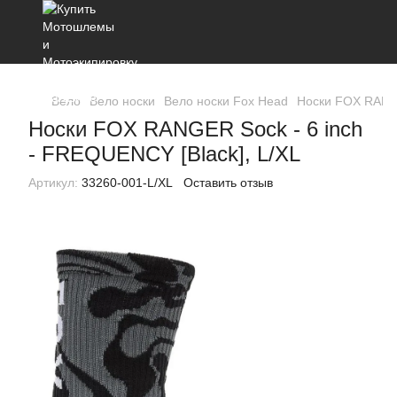
Вело
Вело носки
Вело носки Fox Head
Носки FOX RANGE
Носки FOX RANGER Sock - 6 inch
- FREQUENCY [Black], L/XL
Артикул:
33260-001-L/XL
Оставить отзыв