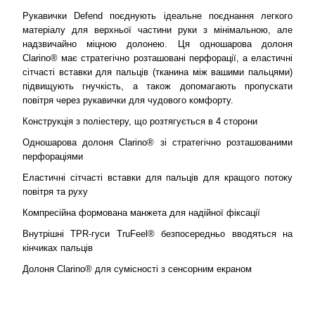
Рукавички Defend поєднують ідеальне поєднання легкого
матеріалу для верхньої частини руки з мінімальною, але
надзвичайно міцною долонею. Ця одношарова долоня
Clarino® має стратегічно розташовані перфорації, а еластичні
сітчасті вставки для пальців (тканина між вашими пальцями)
підвищують гнучкість, а також допомагають пропускати
повітря через рукавички для чудового комфорту.
Конструкція з поліестеру, що розтягується в 4 сторони
Одношарова долоня Clarino® зі стратегічно розташованими
перфораціями
Еластичні сітчасті вставки для пальців для кращого потоку
повітря та руху
Компресійна формована манжета для надійної фіксації
Внутрішні TPR-гуси TruFeel® безпосередньо вводяться на
кінчиках пальців
Долоня Clarino® для сумісності з сенсорним екраном