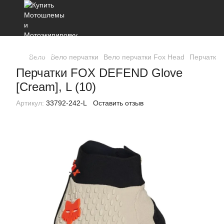
Вело
Вело перчатки
Вело перчатки Fox Head
Перчатки 
Перчатки FOX DEFEND Glove
[Cream], L (10)
Артикул:
33792-242-L
Оставить отзыв