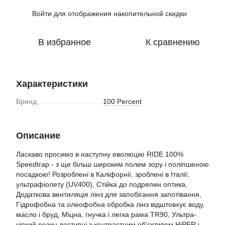
Войти
для отображения накопительной скидки
%
В избранное
К сравнению
Характеристики
Бренд
100 Percent
Описание
Ласкаво просимо в наступну еволюцію RIDE 100%
Speedtrap - з ще більш широким полем зору і поліпшеною
посадкою! Розроблені в Каліфорнії, зроблені в Італії;
ультрафіолету (UV400), Стійка до подряпин оптика,
Додаткова вентиляція лінз для запобігання запотівання,
Гідрофобна та олеофобна обробка лінз відштовхує воду,
масло і бруд, Міцна, гнучка і легка рама TR90, Ультра-
чіпкий резин доступні з контрастним об'єктивом HiPER і