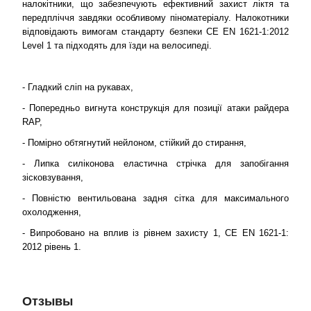
налокітники, що забезпечують ефективний захист ліктя та
передпліччя завдяки особливому піноматеріалу. Налокотники
відповідають вимогам стандарту безпеки CE EN 1621-1:2012
Level 1 та підходять для їзди на велосипеді.
- Гладкий сліп на рукавах,
- Попередньо вигнута конструкція для позиції атаки райдера
RAP,
- Помірно обтягнутий нейлоном, стійкий до стирання,
- Липка силіконова еластична стрічка для запобігання
зісковзування,
- Повністю вентильована задня сітка для максимального
охолодження,
- Випробовано на вплив із рівнем захисту 1, CE EN 1621-1:
2012 рівень 1.
Отзывы