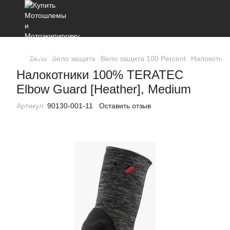
Вело
Вело защита
Вело защита 100 Percent
Налокотник
Налокотники 100% TERATEC
Elbow Guard [Heather], Medium
Артикул:
90130-001-11
Оставить отзыв