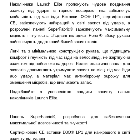
Наколінники Launch Elite пропонують чудове поєднання
захисту від ударів із гарною посадкою, яка забезпечує
мобільність під час їзди. Вставки D3O® LP1, сертифіковані
CE, забезпечують найкращий у світі захист від ударів, а
розроблені панелі SuperFabric® забезпечують максимальну
міцність і гнучкість. З’єднані вкладиші Poron® збоку рукава
забезпечують додатковий бічний захист колін.
Легкі та з мінімальною конструкцією рукава, що підвищать
комфорт і гнучкість під час їзди на велосипеді, не жертвуючи
захистом від небезпеки на дорозі. Великі еластичні панелі для
захватів допомагають утримувати захист на місці під час їзди
або удару, а матеріал має антимікробну обробку для
зменшення мікробів, що викликають запах.
Подрібнюйте з упевненістю завдяки захисту наших
наколінників Launch Elite.
Панель SuperFabric®, розроблена для забезпечення
максимальної довговічності та гнучкості
Сертифіковані CE вставки D3O® LP1 для найкращого в світі
захисту від ударів