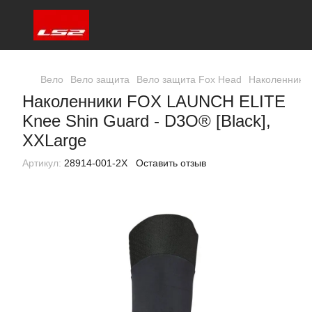
Вело
Вело защита
Вело защита Fox Head
Наколенники 
Наколенники FOX LAUNCH ELITE
Knee Shin Guard - D3O® [Black],
XXLarge
Артикул:
28914-001-2X
Оставить отзыв