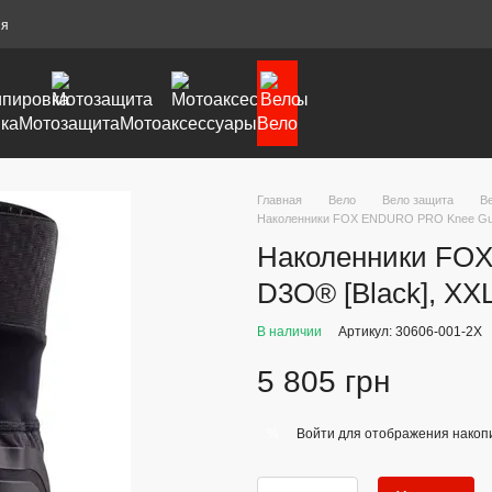
ия
ка
Мотозащита
Мотоаксессуары
Вело
Главная
Вело
Вело защита
В
Наколенники FOX ENDURO PRO Knee Guar
Наколенники FO
D3O® [Black], XX
В наличии
Артикул: 30606-001-2X
5 805 грн
Войти
для отображения накопи
%