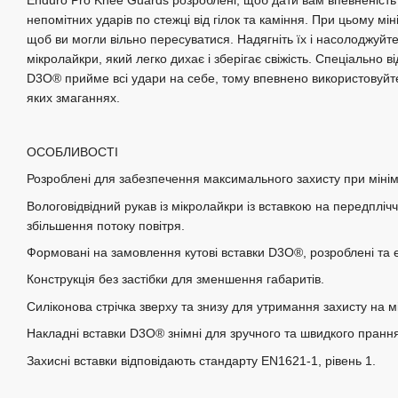
Enduro Pro Knee Guards розроблені, щоб дати вам впевненість
непомітних ударів по стежці від гілок та каміння. При цьому мін
щоб ви могли вільно пересуватися. Надягніть їх і насолоджуйт
мікролайкри, який легко дихає і зберігає свіжість. Спеціально 
D3O® прийме всі удари на себе, тому впевнено використовуйте
яких змаганнях.
ОСОБЛИВОСТІ
Розроблені для забезпечення максимального захисту при мініма
Вологовідвідний рукав із мікролайкри із вставкою на передплічч
збільшення потоку повітря.
Формовані на замовлення кутові вставки D3O®, розроблені та 
Конструкція без застібки для зменшення габаритів.
Силіконова стрічка зверху та знизу для утримання захисту на мі
Накладні вставки D3O® знімні для зручного та швидкого пранн
Захисні вставки відповідають стандарту EN1621-1, рівень 1.