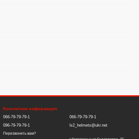
Контактная информация
066-79-79-79-1
066-79-79-79-1
096-79-79-79-1
ls2_helmets@ukr.net
Перезвонить вам?