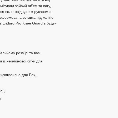
 у максимальному захисті від
імізуючи зайвий об'єм та вагу,
еся вологовідвідним рукавом з
відформована вставка під коліно
 Enduro Pro Knee Guard в будь-
льному розмірі та вазі.
я із нейлонової сітки для
ексклюзивно для Fox.
сці.
я.