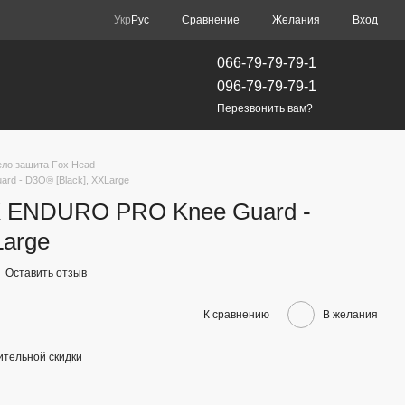
Сравнение
Укр
Рус
Желания
Вход
066-79-79-79-1
096-79-79-79-1
Перезвонить вам?
ело защита Fox Head
d - D3O® [Black], XXLarge
X ENDURO PRO Knee Guard -
Large
Оставить отзыв
К сравнению
В желания
тельной скидки